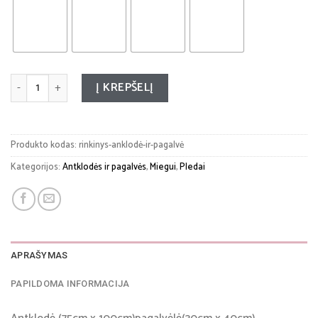
produkto kiekis: Rinkinys: Antklodė ir pagalvė
Į KREPŠELĮ
Produkto kodas:
rinkinys-anklodė-ir-pagalvė
Kategorijos:
Antklodės ir pagalvės
,
Miegui
,
Pledai
APRAŠYMAS
PAPILDOMA INFORMACIJA