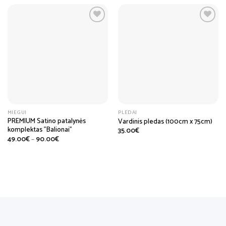
MIEGUI
PLEDAI
PREMIUM Satino patalynės
Vardinis pledas (100cm x 75cm)
komplektas ”Balionai”
35.00
€
Price
49.00
€
–
90.00
€
range:
49.00€
through
90.00€