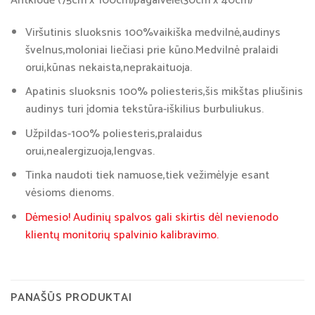
Antklodė (75cm x 100cm)pagalvėlė(30cm x 40cm)
Viršutinis sluoksnis 100%vaikiška medvilnė,audinys
švelnus,moloniai liečiasi prie kūno.Medvilnė pralaidi
orui,kūnas nekaista,neprakaituoja.
Apatinis sluoksnis 100% poliesteris,šis mikštas pliušinis
audinys turi įdomia tekstūra-iškilius burbuliukus.
Užpildas-100% poliesteris,pralaidus
orui,nealergizuoja,lengvas.
Tinka naudoti tiek namuose,tiek vežimėlyje esant
vėsioms dienoms.
Dėmesio! Audinių spalvos gali skirtis dėl nevienodo
klientų monitorių spalvinio kalibravimo.
PANAŠŪS PRODUKTAI