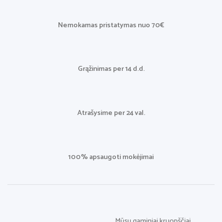
Nemokamas pristatymas nuo 70€
Grąžinimas per 14 d.d.
Atrašysime per 24 val.
100% apsaugoti mokėjimai
Mūsų gaminiai kruopščiai