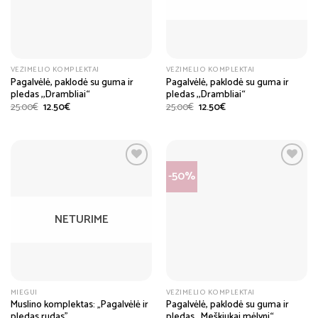
VĖŽIMĖLIO KOMPLEKTAI
VĖŽIMĖLIO KOMPLEKTAI
Pagalvėlė, paklodė su guma ir
Pagalvėlė, paklodė su guma ir
pledas ,,Drambliai“
pledas ,,Drambliai“
Original
Current
Original
Current
25.00
€
12.50
€
25.00
€
12.50
€
price
price
price
price
was:
is:
was:
is:
25.00€.
12.50€.
25.00€.
12.50€.
-50%
NETURIME
MIEGUI
VĖŽIMĖLIO KOMPLEKTAI
Muslino komplektas: „Pagalvėlė ir
Pagalvėlė, paklodė su guma ir
pledas rudas”
pledas ,,Meškiukai mėlyni“