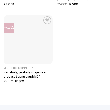
Original
Current
29.00
€
25.00
€
12.50
€
price
price
was:
is:
25.00€.
12.50€.
-50%
VĖŽIMĖLIO KOMPLEKTAI
Pagalvėlė, paklodė su guma ir
pledas ,,Sapnų gaudyklė“
Original
Current
25.00
€
12.50
€
price
price
was:
is:
25.00€.
12.50€.